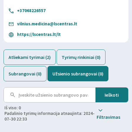
+37068226557
vilnius.medicina@lscentras.lt
https://lscentras.lt/lt
Atliekami tyrimai (2)
Tyrimų rinkiniai (0)
Subrangovai (0)
Užsienio subrangovai (0)
Iš viso: 0
Padalinio tyrimų informacija atnaujinta: 2024-
Filtravimas
07-30 22:33