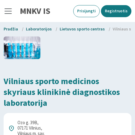
MNKV IS
Prisijungti
Registruotis
Pradžia
/
Laboratorijos
/
Lietuvos sporto centras
/
Vilniaus sp
Vilniaus sporto medicinos
skyriaus klinikinė diagnostikos
laboratorija
Ozo g. 39B,
07171 Vilnius,
Vilniaus m. sav.