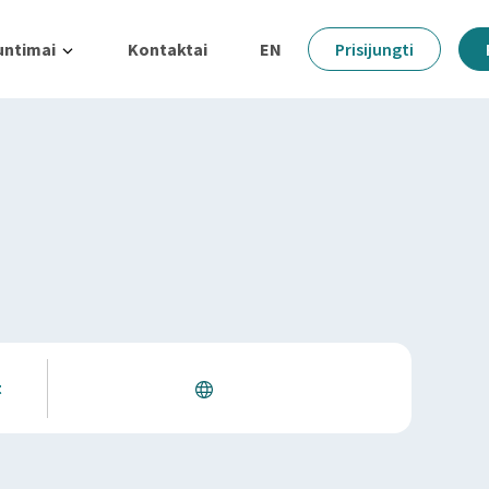
untimai
Kontaktai
EN
Prisijungti
t