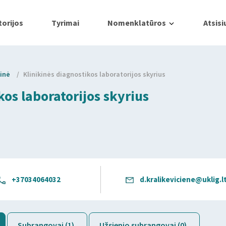
orijos
Tyrimai
Nomenklatūros
Atsisi
ninė
/
Klinikinės diagnostikos laboratorijos skyrius
kos laboratorijos skyrius
+37034064032
d.kralikeviciene@uklig.l
Subrangovai (1)
Užsienio subrangovai (0)