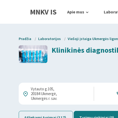
MNKV IS
Apie mus
Laborat
Pradžia
/
Laboratorijos
/
Viešoji įstaiga Ukmergės ligo
Klinikinės diagnosti
Vytauto g.105,
20184 Ukmergė,
Ukmergės r. sav.
Atliekami tyrimai (117)
Tyrimų rinkiniai (0)