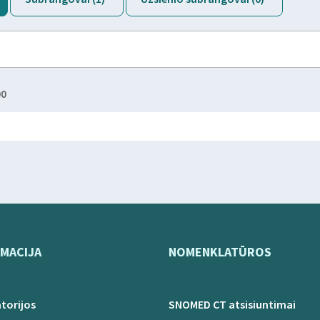
00
MACIJA
NOMENKLATŪROS
torijos
SNOMED CT atsisiuntimai