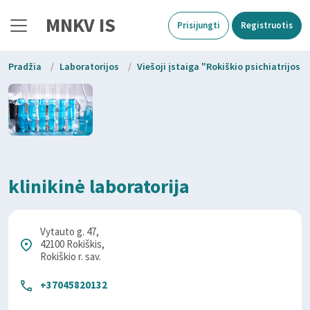
MNKV IS
Prisijungti
Registruotis
Pradžia
/
Laboratorijos
/
Viešoji įstaiga "Rokiškio psichiatrijos l
klinikinė laboratorija
Vytauto g. 47,
42100 Rokiškis,
Rokiškio r. sav.
+37045820132