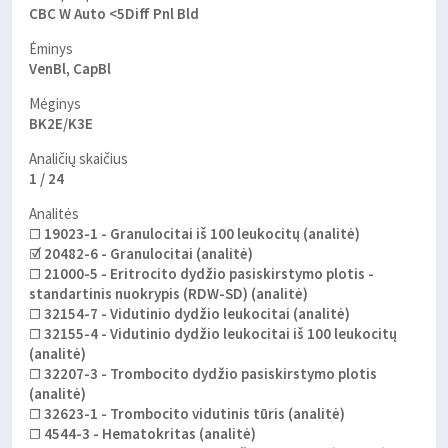
CBC W Auto <5Diff Pnl Bld
Ėminys
VenBl, CapBl
Mėginys
BK2E/K3E
Analičių skaičius
1 / 24
Analitės
☐ 19023-1 - Granulocitai iš 100 leukocitų (analitė)
☑ 20482-6 - Granulocitai (analitė)
☐ 21000-5 - Eritrocito dydžio pasiskirstymo plotis -
standartinis nuokrypis (RDW-SD) (analitė)
☐ 32154-7 - Vidutinio dydžio leukocitai (analitė)
☐ 32155-4 - Vidutinio dydžio leukocitai iš 100 leukocitų
(analitė)
☐ 32207-3 - Trombocito dydžio pasiskirstymo plotis
(analitė)
☐ 32623-1 - Trombocito vidutinis tūris (analitė)
☐ 4544-3 - Hematokritas (analitė)