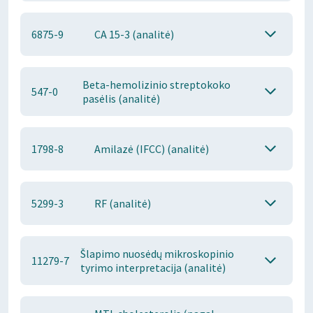
6875-9
CA 15-3 (analitė)
Beta-hemolizinio streptokoko
547-0
pasėlis (analitė)
1798-8
Amilazė (IFCC) (analitė)
5299-3
RF (analitė)
Šlapimo nuosėdų mikroskopinio
11279-7
tyrimo interpretacija (analitė)