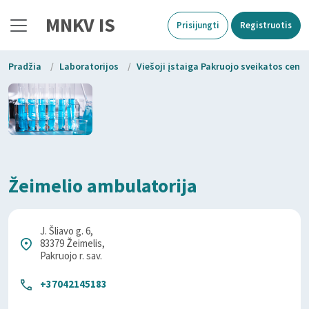
MNKV IS
Prisijungti
Registruotis
Pradžia
/
Laboratorijos
/
Viešoji įstaiga Pakruojo sveikatos cent
Žeimelio ambulatorija
J. Šliavo g. 6,
83379 Žeimelis,
Pakruojo r. sav.
+37042145183