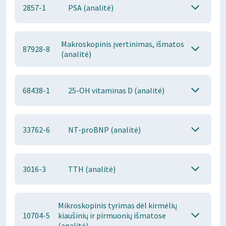
2857-1
PSA (analitė)
Makroskopinis įvertinimas, išmatos
87928-8
(analitė)
68438-1
25-OH vitaminas D (analitė)
33762-6
NT-proBNP (analitė)
3016-3
TTH (analitė)
Mikroskopinis tyrimas dėl kirmėlių
10704-5
kiaušinių ir pirmuonių išmatose
(analitė)