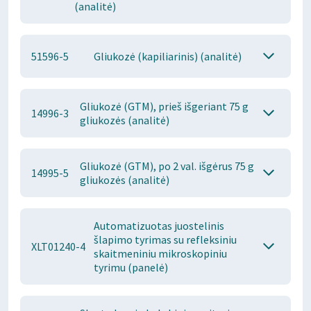
(analitė)
51596-5
Gliukozė (kapiliarinis) (analitė)
Gliukozė (GTM), prieš išgeriant 75 g
14996-3
gliukozės (analitė)
Gliukozė (GTM), po 2 val. išgėrus 75 g
14995-5
gliukozės (analitė)
Automatizuotas juostelinis
šlapimo tyrimas su refleksiniu
XLT01240-4
skaitmeniniu mikroskopiniu
tyrimu (panelė)