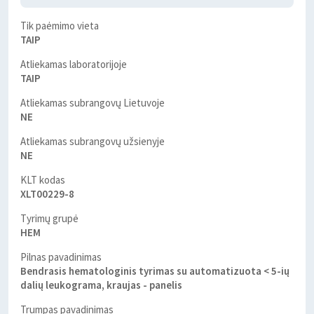
Tik paėmimo vieta
TAIP
Atliekamas laboratorijoje
TAIP
Atliekamas subrangovų Lietuvoje
NE
Atliekamas subrangovų užsienyje
NE
KLT kodas
XLT00229-8
Tyrimų grupė
HEM
Pilnas pavadinimas
Bendrasis hematologinis tyrimas su automatizuota < 5-ių
dalių leukograma, kraujas - panelis
Trumpas pavadinimas