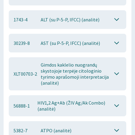
1743-4
ALT (su P-5-P, IFCC) (analitė)
30239-8
AST (su P-5-P, IFCC) (analitė)
Gimdos kaklelio nuograndų
skystojoje terpėje citologinio
XLT00703-2
tyrimo aprašomoji interpretacija
(analitė)
HIV1,2 Ag+Ab (ŽIV Ag/Ak Combo)
56888-1
(analitė)
5382-7
ATPO (analitė)