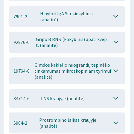
H pylori IgA Ser kiekybinis
7901-2
(analitė)
Gripo B RNR (kokybinis) apat. kvėp.
92976-0
t. (analitė)
Gimdos kaklelio nuograndų tepinėlio
19764-0
tinkamumas mikroskopiniam tyrimui
(analitė)
34714-6
TNS kraujyje (analitė)
Protrombino laikas kraujyje
5964-2
(analitė)