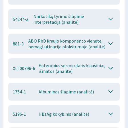
Narkotikų tyrimo šlapime
54247-2
interpretacija (analitė)
ABO RhD kraujo komponento vienete,
881-3
hemagliutinacija plokštumoje (analitė)
Enterobius vermicularis kiaušiniai,
XLT00796-6
išmatos (analitė)
1754-1
Albuminas šlapime (analitė)
5196-1
HBsAg kokybinis (analitė)