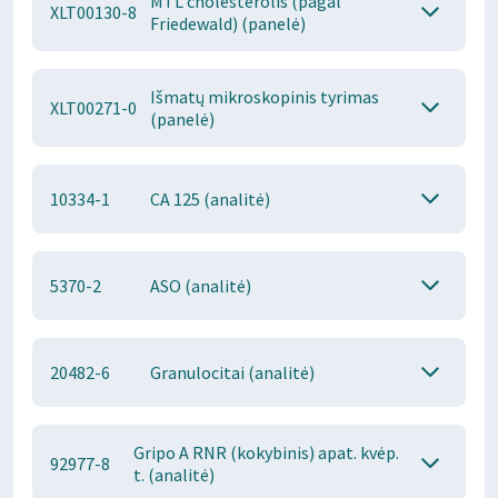
MTL cholesterolis (pagal
XLT00130-8
Friedewald) (panelė)
Išmatų mikroskopinis tyrimas
XLT00271-0
(panelė)
10334-1
CA 125 (analitė)
5370-2
ASO (analitė)
20482-6
Granulocitai (analitė)
Gripo A RNR (kokybinis) apat. kvėp.
92977-8
t. (analitė)