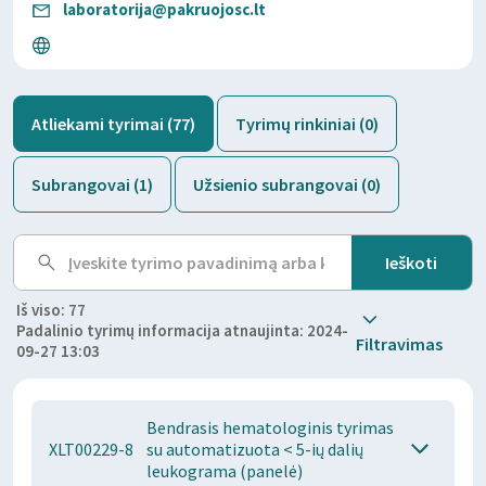
laboratorija@pakruojosc.lt
Atliekami tyrimai (77)
Tyrimų rinkiniai (0)
Subrangovai (1)
Užsienio subrangovai (0)
Iš viso: 77
Padalinio tyrimų informacija atnaujinta: 2024-
Filtravimas
09-27 13:03
Bendrasis hematologinis tyrimas
XLT00229-8
su automatizuota < 5-ių dalių
leukograma (panelė)