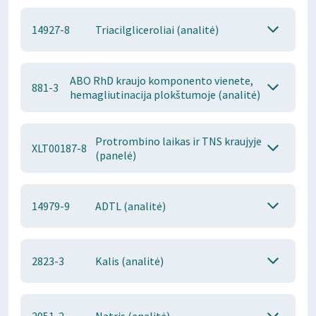
14927-8
Triacilgliceroliai (analitė)
ABO RhD kraujo komponento vienete,
881-3
hemagliutinacija plokštumoje (analitė)
Protrombino laikas ir TNS kraujyje
XLT00187-8
(panelė)
14979-9
ADTL (analitė)
2823-3
Kalis (analitė)