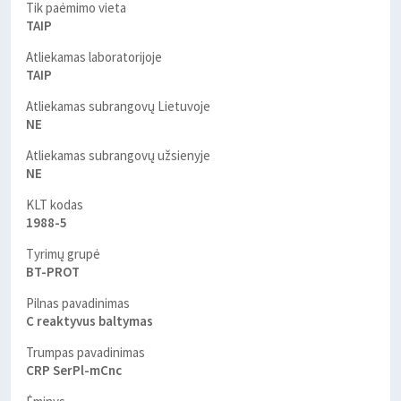
Tik paėmimo vieta
TAIP
Atliekamas laboratorijoje
TAIP
Atliekamas subrangovų Lietuvoje
NE
Atliekamas subrangovų užsienyje
NE
KLT kodas
1988-5
Tyrimų grupė
BT-PROT
Pilnas pavadinimas
C reaktyvus baltymas
Trumpas pavadinimas
CRP SerPl-mCnc