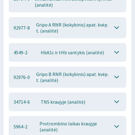
(analitė)
Gripo A RNR (kokybinis) apat. kvėp.
92977-8
t. (analitė)
4549-2
HbA1c ir tHb santykis (analitė)
Gripo B RNR (kokybinis) apat. kvėp.
92976-0
t. (analitė)
34714-6
TNS kraujyje (analitė)
Protrombino laikas kraujyje
5964-2
(analitė)