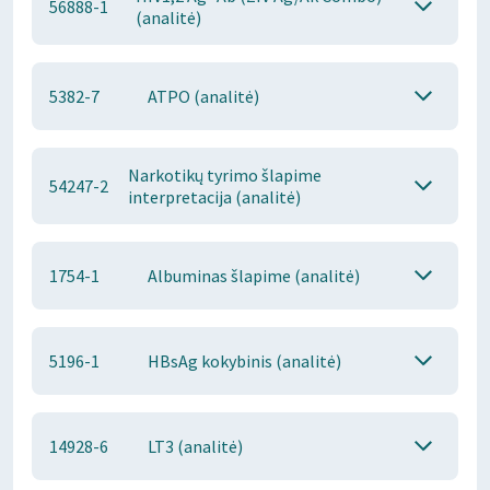
56888-1
(analitė)
5382-7
ATPO (analitė)
Narkotikų tyrimo šlapime
54247-2
interpretacija (analitė)
1754-1
Albuminas šlapime (analitė)
5196-1
HBsAg kokybinis (analitė)
14928-6
LT3 (analitė)