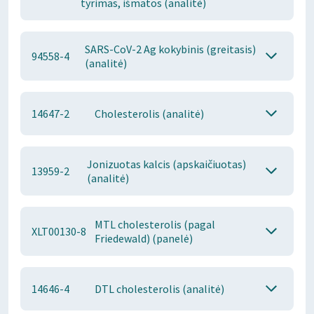
tyrimas, išmatos (analitė)
SARS-CoV-2 Ag kokybinis (greitasis)
94558-4
(analitė)
14647-2
Cholesterolis (analitė)
Jonizuotas kalcis (apskaičiuotas)
13959-2
(analitė)
MTL cholesterolis (pagal
XLT00130-8
Friedewald) (panelė)
14646-4
DTL cholesterolis (analitė)