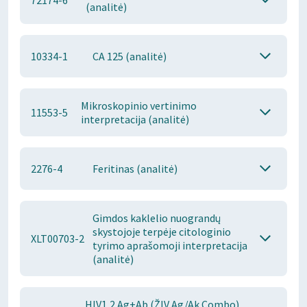
72174-6
(analitė)
10334-1
CA 125 (analitė)
Mikroskopinio vertinimo
11553-5
interpretacija (analitė)
2276-4
Feritinas (analitė)
Gimdos kaklelio nuograndų
skystojoje terpėje citologinio
XLT00703-2
tyrimo aprašomoji interpretacija
(analitė)
HIV1,2 Ag+Ab (ŽIV Ag/Ak Combo)