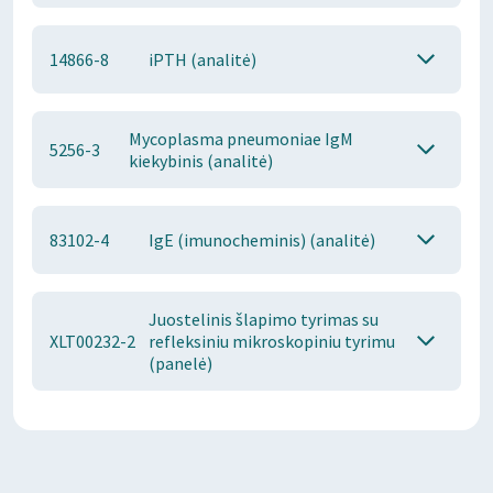
14866-8
iPTH (analitė)
Mycoplasma pneumoniae IgM
5256-3
kiekybinis (analitė)
83102-4
IgE (imunocheminis) (analitė)
Juostelinis šlapimo tyrimas su
XLT00232-2
refleksiniu mikroskopiniu tyrimu
(panelė)