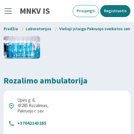
MNKV IS
Prisijungti
Registruotis
Pradžia
/
Laboratorijos
/
Viešoji įstaiga Pakruojo sveikatos cent
Rozalimo ambulatorija
Upės g. 6,
43285 Rozalimas,
Pakruojo r. sav.
+37042143285