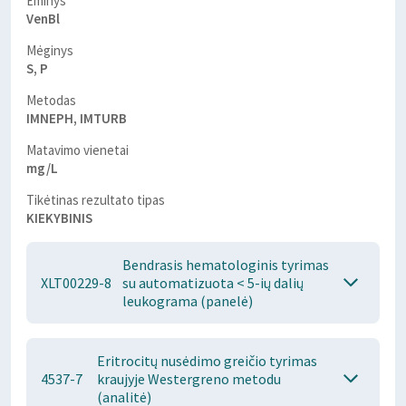
Ėminys
VenBl
Mėginys
S, P
Metodas
IMNEPH, IMTURB
Matavimo vienetai
mg/L
Tikėtinas rezultato tipas
KIEKYBINIS
Bendrasis hematologinis tyrimas
XLT00229-8
su automatizuota < 5-ių dalių
leukograma (panelė)
Eritrocitų nusėdimo greičio tyrimas
4537-7
kraujyje Westergreno metodu
(analitė)