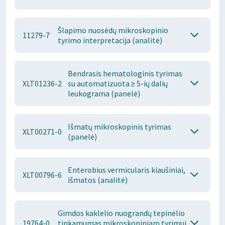
Šlapimo nuosėdų mikroskopinio
11279-7
tyrimo interpretacija (analitė)
Bendrasis hematologinis tyrimas
XLT01236-2
su automatizuota ≥ 5-ių dalių
leukograma (panelė)
Išmatų mikroskopinis tyrimas
XLT00271-0
(panelė)
Enterobius vermicularis kiaušiniai,
XLT00796-6
išmatos (analitė)
Gimdos kaklelio nuograndų tepinėlio
19764-0
tinkamumas mikroskopiniam tyrimui