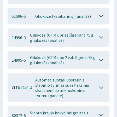
51596-5
Gliukozė (kapiliarinis) (analitė)
Gliukozė (GTM), prieš išgeriant 75 g
14996-3
gliukozės (analitė)
Gliukozė (GTM), po 2 val. išgėrus 75 g
14995-5
gliukozės (analitė)
Automatizuotas juostelinis
šlapimo tyrimas su refleksiniu
XLT01240-4
skaitmeniniu mikroskopiniu
tyrimu (panelė)
Slapto kraujo kokybinis greitasis
80372-6