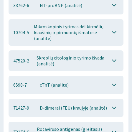
33762-6
NT-proBNP (analitė)
Mikroskopinis tyrimas dėl kirmėlių
10704-5
kiaušinių ir pirmuonių išmatose
(analitė)
Skreplių citologinio tyrimo išvada
47520-2
(analitė)
6598-7
cTnT (analitė)
71427-9
D-dimerai (FEU) kraujyje (analitė)
Rotaviruso antigenas (greitasis)