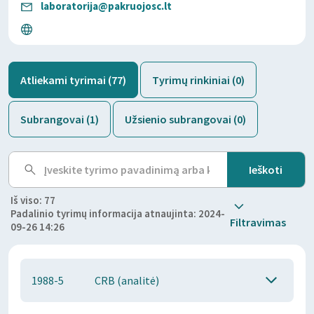
laboratorija@pakruojosc.lt
Atliekami tyrimai (77)
Tyrimų rinkiniai (0)
Subrangovai (1)
Užsienio subrangovai (0)
Iš viso: 77
Padalinio tyrimų informacija atnaujinta: 2024-
Filtravimas
09-26 14:26
1988-5
CRB (analitė)