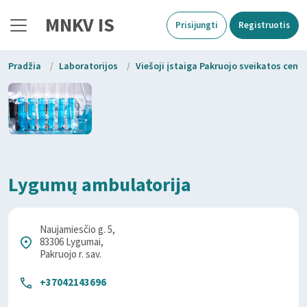
MNKV IS
Prisijungti
Registruotis
Pradžia
/
Laboratorijos
/
Viešoji įstaiga Pakruojo sveikatos cent
Lygumų ambulatorija
Naujamiesčio g. 5,
83306 Lygumai,
Pakruojo r. sav.
+37042143696