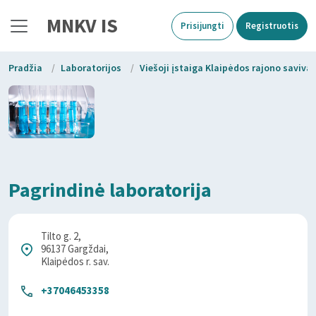
MNKV IS
Prisijungti
Registruotis
Pradžia
/
Laboratorijos
/
Viešoji įstaiga Klaipėdos rajono saviva
Pagrindinė laboratorija
Tilto g. 2,
96137 Gargždai,
Klaipėdos r. sav.
+37046453358