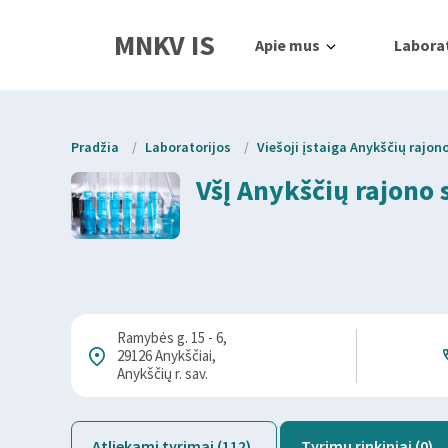
MNKV IS
Apie mus
Laborat
Pradžia
/
Laboratorijos
/
Viešoji įstaiga Anykščių rajon
VšĮ Anykščių rajono 
Ramybės g. 15 - 6,
29126 Anykščiai,
Anykščių r. sav.
Atliekami tyrimai (112)
Tyrimų rinkiniai (0)