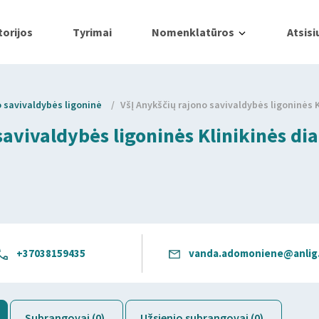
orijos
Tyrimai
Nomenklatūros
Atsisi
o savivaldybės ligoninė
/
VšĮ Anykščių rajono savivaldybės ligoninės K
savivaldybės ligoninės Klinikinės dia
+37038159435
vanda.adomoniene@anlig.
Subrangovai (0)
Užsienio subrangovai (0)