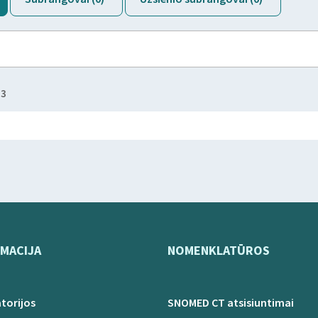
23
MACIJA
NOMENKLATŪROS
torijos
SNOMED CT atsisiuntimai