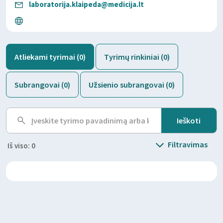
laboratorija.klaipeda@medicija.lt
Atliekami tyrimai (0)
Tyrimų rinkiniai (0)
Subrangovai (0)
Užsienio subrangovai (0)
Filtravimas
Iš viso: 0