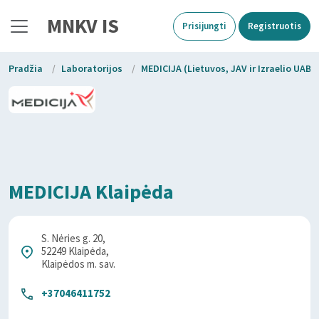
MNKV IS
Prisijungti
Registruotis
Pradžia
/
Laboratorijos
/
MEDICIJA (Lietuvos, JAV ir Izraelio UAB
MEDICIJA Klaipėda
S. Nėries g. 20,
52249 Klaipėda,
Klaipėdos m. sav.
+37046411752