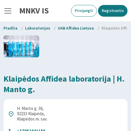
MNKV IS
Prisijungti
Registruotis
Pradžia
/
Laboratorijos
/
UAB Affidea Lietuva
/
Klaipėdos Affide
Klaipėdos Affidea laboratorija | H.
Manto g.
H. Manto g. 36,
92233 Klaipėda,
Klaipėdos m. sav.
+37052441188