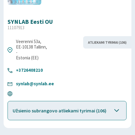
SYNLAB Eesti OU
11107913
Veerenni 53a,
ATLIEKAMI TYRIMAI (106)
EE-10138 Tallinn,
-
Estonia (EE)
+3726408210
synlab@synlab.ee
Užsienio subrangovo atliekami tyrimai (106)