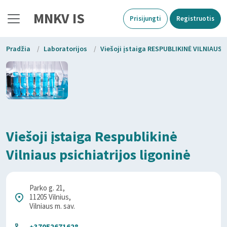
MNKV IS
Prisijungti
Registruotis
Pradžia
/
Laboratorijos
/
Viešoji įstaiga RESPUBLIKINĖ VILNIAUS
Viešoji įstaiga Respublikinė
Vilniaus psichiatrijos ligoninė
Parko g. 21,
11205 Vilnius,
Vilniaus m. sav.
+37052671628