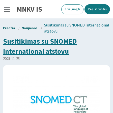
MNKV IS
Prisijungti
Registruotis
Susitikimas su SNOMED International
Pradžia
/
Naujienos
/
atstovu
Susitikimas su SNOMED
International atstovu
2025-11-25