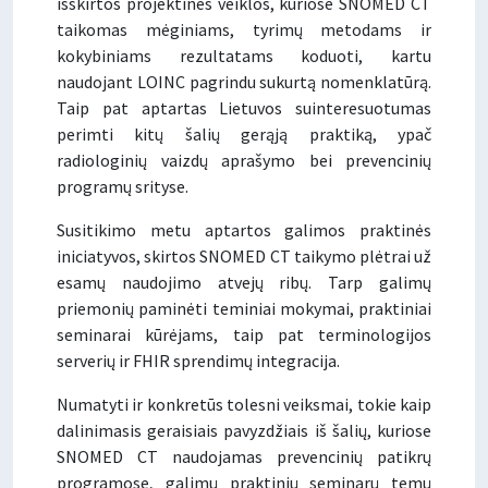
išskirtos projektinės veiklos, kuriose SNOMED CT
taikomas mėginiams, tyrimų metodams ir
kokybiniams rezultatams koduoti, kartu
naudojant LOINC pagrindu sukurtą nomenklatūrą.
Taip pat aptartas Lietuvos suinteresuotumas
perimti kitų šalių gerąją praktiką, ypač
radiologinių vaizdų aprašymo bei prevencinių
programų srityse.
Susitikimo metu aptartos galimos praktinės
iniciatyvos, skirtos SNOMED CT taikymo plėtrai už
esamų naudojimo atvejų ribų. Tarp galimų
priemonių paminėti teminiai mokymai, praktiniai
seminarai kūrėjams, taip pat terminologijos
serverių ir FHIR sprendimų integracija.
Numatyti ir konkretūs tolesni veiksmai, tokie kaip
dalinimasis geraisiais pavyzdžiais iš šalių, kuriose
SNOMED CT naudojamas prevencinių patikrų
programose, galimų praktinių seminarų temų