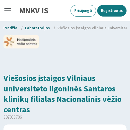
MNKV IS
Prisijungti
Registruotis
Pradžia
/
Laboratorijos
/
Viešosios įstaigos Vilniaus universiteto
Viešosios įstaigos Vilniaus
universiteto ligoninės Santaros
klinikų filialas Nacionalinis vėžio
centras
307053706