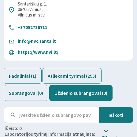
Santariškių g. 1,
08406 Vilnius,
Vilniaus m. sav.
+37052786711
info@nvc.santa.lt
https://www.nvi.lt/
Padaliniai (1)
Atliekami tyrimai (295)
Subrangovai (0)
Užsienio subrangovai (0)
Iš viso: 0
Laboratorijos tyrimų informacija atnaujinta: