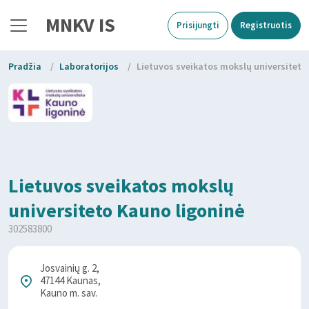
MNKV IS
Prisijungti
Registruotis
Pradžia
/
Laboratorijos
/
Lietuvos sveikatos mokslų universiteto
Lietuvos sveikatos mokslų
universiteto Kauno ligoninė
302583800
Josvainių g. 2,
47144 Kaunas,
Kauno m. sav.