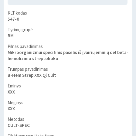
KLT kodas
547-0
Tyrimų grupė
BM
Pilnas pavadinimas
Mikroorganizmui specifinis pasėlis iš įvairių ėminių dėl beta-
hemolizinio streptokoko
Trumpas pavadinimas
B-Hem Strep XXX Ql Cult
Ėminys
XXX
Mėginys
XXX
Metodas
CULT-SPEC
Tikėtinas rezultato tipas