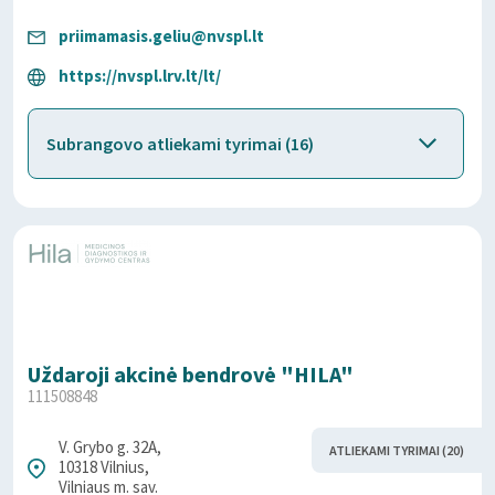
priimamasis.geliu@nvspl.lt
https://nvspl.lrv.lt/lt/
Subrangovo atliekami tyrimai (16)
Uždaroji akcinė bendrovė "HILA"
111508848
V. Grybo g. 32A,
ATLIEKAMI TYRIMAI (20)
10318 Vilnius,
Vilniaus m. sav.