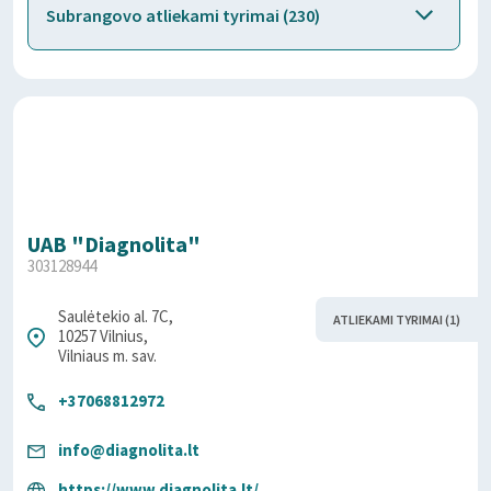
Subrangovo atliekami tyrimai (230)
UAB "Diagnolita"
303128944
Saulėtekio al. 7C,
ATLIEKAMI TYRIMAI (1)
10257 Vilnius,
Vilniaus m. sav.
+37068812972
info@diagnolita.lt
https://www.diagnolita.lt/