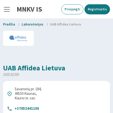
MNKV IS
Prisijungti
Registruotis
Pradžia
/
Laboratorijos
/
UAB Affidea Lietuva
UAB Affidea Lietuva
300542299
Savanorių pr. 184,
44150 Kaunas,
Kauno m. sav.
+37052441188