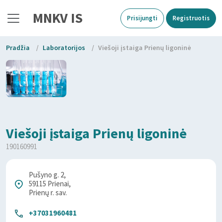
MNKV IS
Prisijungti
Registruotis
Pradžia
/
Laboratorijos
/
Viešoji įstaiga Prienų ligoninė
Viešoji įstaiga Prienų ligoninė
190160991
Pušyno g. 2,
59115 Prienai,
Prienų r. sav.
+37031960481