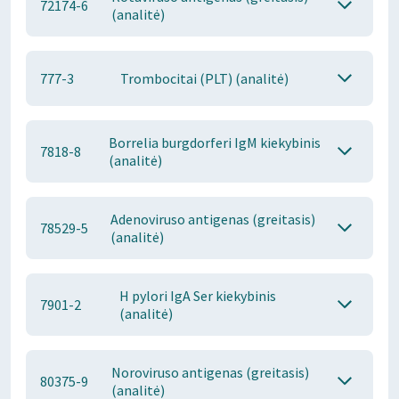
72174-6
(analitė)
777-3
Trombocitai (PLT) (analitė)
Borrelia burgdorferi IgM kiekybinis
7818-8
(analitė)
Adenoviruso antigenas (greitasis)
78529-5
(analitė)
H pylori IgA Ser kiekybinis
7901-2
(analitė)
Noroviruso antigenas (greitasis)
80375-9
(analitė)