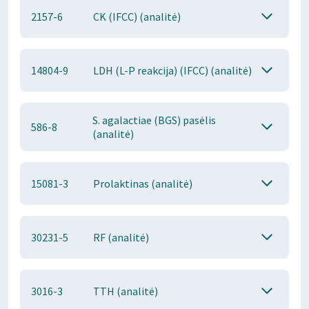
2157-6
CK (IFCC) (analitė)
14804-9
LDH (L-P reakcija) (IFCC) (analitė)
S. agalactiae (BGS) pasėlis
586-8
(analitė)
15081-3
Prolaktinas (analitė)
30231-5
RF (analitė)
3016-3
TTH (analitė)