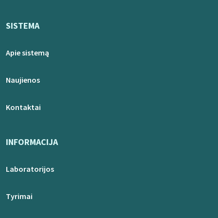
SISTEMA
Apie sistemą
Naujienos
Kontaktai
INFORMACIJA
Laboratorijos
Tyrimai