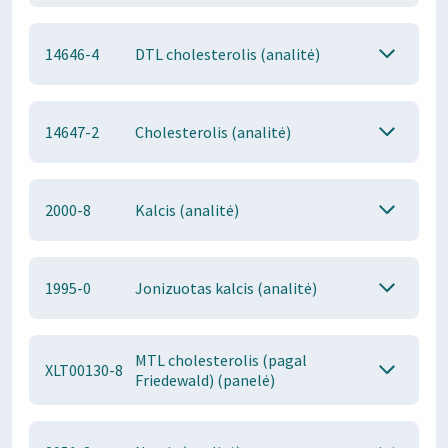
14646-4
DTL cholesterolis (analitė)
14647-2
Cholesterolis (analitė)
2000-8
Kalcis (analitė)
1995-0
Jonizuotas kalcis (analitė)
MTL cholesterolis (pagal
XLT00130-8
Friedewald) (panelė)