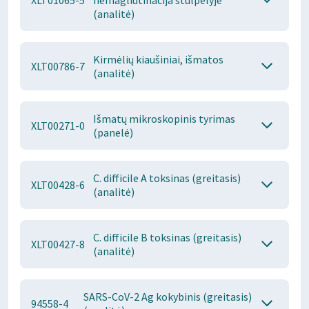
XLT01065-5
hemagliutinacija stulpelyje
(analitė)
Kirmėlių kiaušiniai, išmatos
XLT00786-7
(analitė)
Išmatų mikroskopinis tyrimas
XLT00271-0
(panelė)
C. difficile A toksinas (greitasis)
XLT00428-6
(analitė)
C. difficile B toksinas (greitasis)
XLT00427-8
(analitė)
SARS-CoV-2 Ag kokybinis (greitasis)
94558-4