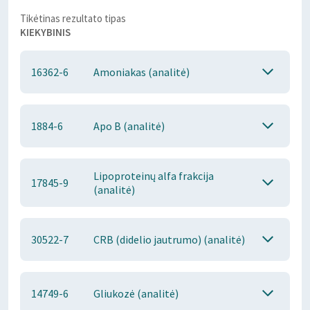
Tikėtinas rezultato tipas
KIEKYBINIS
16362-6
Amoniakas (analitė)
1884-6
Apo B (analitė)
Lipoproteinų alfa frakcija
17845-9
(analitė)
30522-7
CRB (didelio jautrumo) (analitė)
14749-6
Gliukozė (analitė)