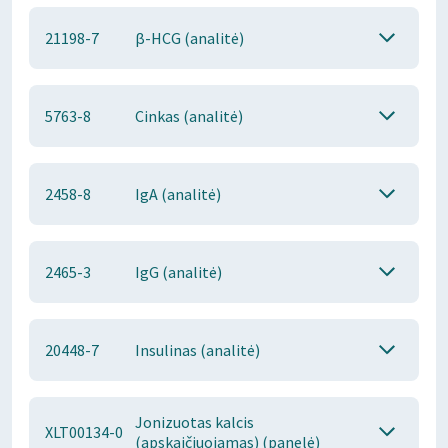
21198-7
β-HCG (analitė)
5763-8
Cinkas (analitė)
2458-8
IgA (analitė)
2465-3
IgG (analitė)
20448-7
Insulinas (analitė)
Jonizuotas kalcis
XLT00134-0
(apskaičiuojamas) (panelė)