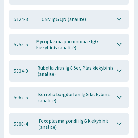
5124-3
CMV IgG QN (analitė)
Mycoplasma pneumoniae IgG
5255-5
kiekybinis (analitė)
Rubella virus IgG Ser, Plas kiekybinis
5334-8
(analitė)
Borrelia burgdorferi IgG kiekybinis
5062-5
(analitė)
Toxoplasma gondii IgG kiekybinis
5388-4
(analitė)