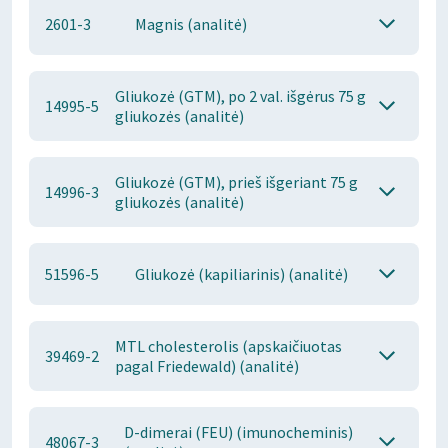
2601-3
Magnis (analitė)
Gliukozė (GTM), po 2 val. išgėrus 75 g
14995-5
gliukozės (analitė)
Gliukozė (GTM), prieš išgeriant 75 g
14996-3
gliukozės (analitė)
51596-5
Gliukozė (kapiliarinis) (analitė)
MTL cholesterolis (apskaičiuotas
39469-2
pagal Friedewald) (analitė)
D-dimerai (FEU) (imunocheminis)
48067-3