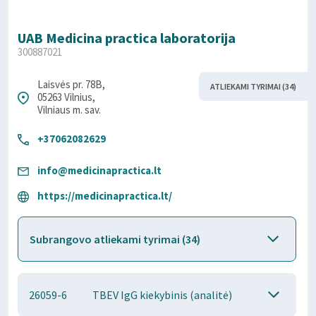
UAB Medicina practica laboratorija
300887021
Laisvės pr. 78B,
ATLIEKAMI TYRIMAI (34)
05263 Vilnius,
Vilniaus m. sav.
+37062082629
info@medicinapractica.lt
https://medicinapractica.lt/
Subrangovo atliekami tyrimai (34)
26059-6
TBEV IgG kiekybinis (analitė)