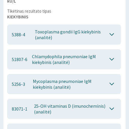
kU/L
Tikėtinas rezultato tipas
KIEKYBINIS
Toxoplasma gondii IgG kiekybinis
5388-4
(analitė)
Chlamydophila pneumoniae IgM
51807-6
kiekybinis (analitė)
Mycoplasma pneumoniae IgM
5256-3
kiekybinis (analitė)
25-OH vitaminas D (imunocheminis)
83071-1
(analitė)