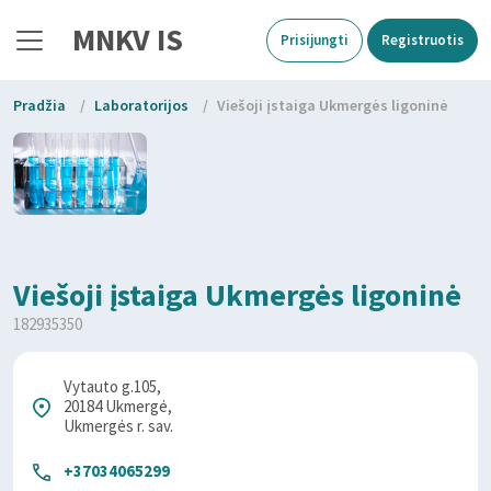
MNKV IS
Prisijungti
Registruotis
Pradžia
/
Laboratorijos
/
Viešoji įstaiga Ukmergės ligoninė
Viešoji įstaiga Ukmergės ligoninė
182935350
Vytauto g.105,
20184 Ukmergė,
Ukmergės r. sav.
+37034065299