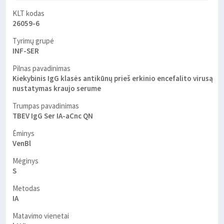
KLT kodas
26059-6
Tyrimų grupė
INF-SER
Pilnas pavadinimas
Kiekybinis IgG klasės antikūnų prieš erkinio encefalito virusą
nustatymas kraujo serume
Trumpas pavadinimas
TBEV IgG Ser IA-aCnc QN
Ėminys
VenBl
Mėginys
S
Metodas
IA
Matavimo vienetai