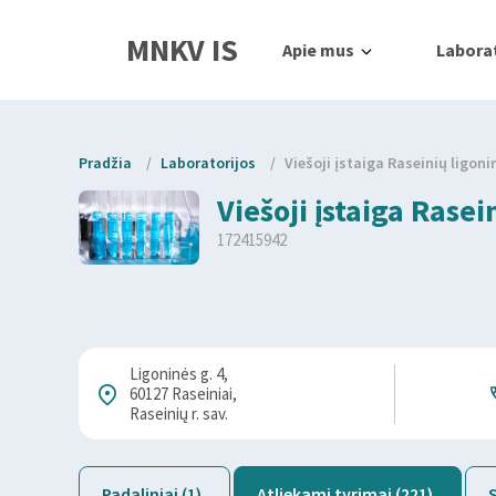
MNKV IS
Apie mus
Laborat
Pradžia
/
Laboratorijos
/
Viešoji įstaiga Raseinių ligoni
Viešoji įstaiga Rasei
172415942
Ligoninės g. 4,
60127 Raseiniai,
Raseinių r. sav.
Padaliniai (1)
Atliekami tyrimai (221)