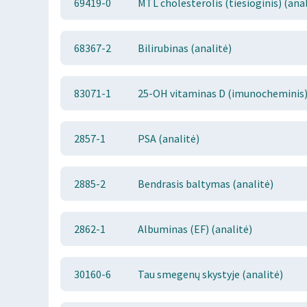
69419-0
MTL cholesterolis (tiesioginis) (anal
68367-2
Bilirubinas (analitė)
83071-1
25-OH vitaminas D (imunocheminis) 
2857-1
PSA (analitė)
2885-2
Bendrasis baltymas (analitė)
2862-1
Albuminas (EF) (analitė)
30160-6
Tau smegenų skystyje (analitė)