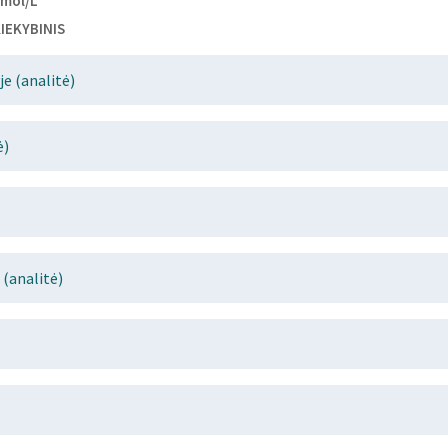
mol/L
IEKYBINIS
e (analitė)
ė)
(analitė)