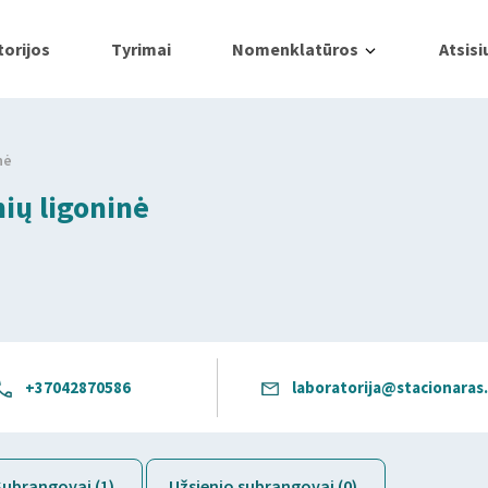
orijos
Tyrimai
Nomenklatūros
Atsisi
nė
nių ligoninė
+37042870586
laboratorija@stacionaras.
Subrangovai (1)
Užsienio subrangovai (0)