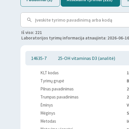
Iš viso: 221
Laboratorijos tyrimų informacija atnaujinta: 2026-06-16
14635-7
25-OH vitaminas D3 (analitė)
KLT kodas
1
Tyrimų grupė
B
Pilnas pavadinimas
2
Trumpas pavadinimas
2
Ėminys
V
Mėginys
S
Metodas
I