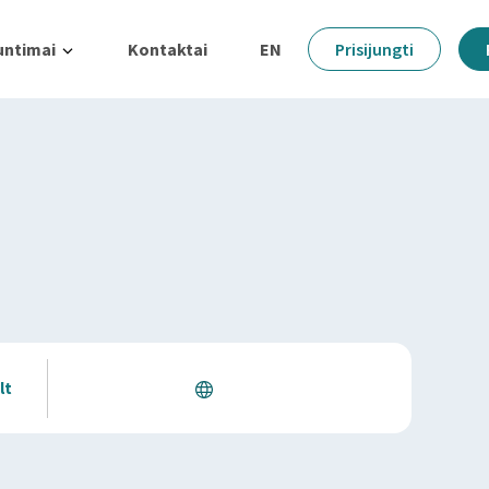
untimai
Kontaktai
EN
Prisijungti
lt