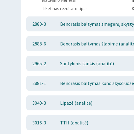
Matavimo vienetai
n
Tikėtinas rezultato tipas
K
2880-3
Bendrasis baltymas smegenų skystyj
2888-6
Bendrasis baltymas šlapime (analit
2965-2
Santykinis tankis (analitė)
2881-1
Bendrasis baltymas kūno skysčiuose 
3040-3
Lipazė (analitė)
3016-3
TTH (analitė)