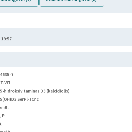
 19:57
4635-7
T-VIT
5-hidroksivitaminas D3 (kalcidiolis)
5(OH)D3 SerPl-sCnc
enBl
, P
A