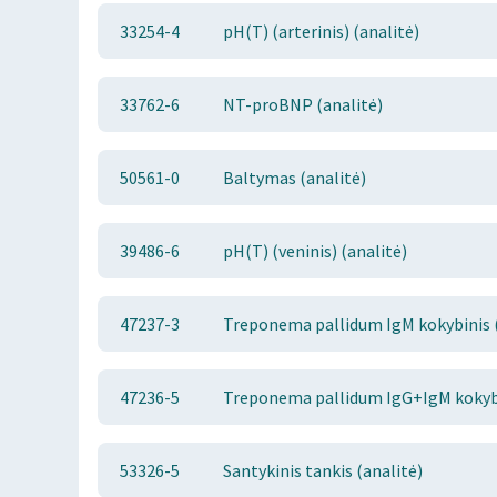
33254-4
pH(T) (arterinis) (analitė)
33762-6
NT-proBNP (analitė)
50561-0
Baltymas (analitė)
39486-6
pH(T) (veninis) (analitė)
47237-3
Treponema pallidum IgM kokybinis (
47236-5
Treponema pallidum IgG+IgM kokybi
53326-5
Santykinis tankis (analitė)