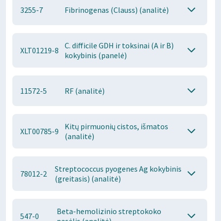
3255-7
Fibrinogenas (Clauss) (analitė)
C. difficile GDH ir toksinai (A ir B)
XLT01219-8
kokybinis (panelė)
11572-5
RF (analitė)
Kitų pirmuonių cistos, išmatos
XLT00785-9
(analitė)
Streptococcus pyogenes Ag kokybinis
78012-2
(greitasis) (analitė)
Beta-hemolizinio streptokoko
547-0