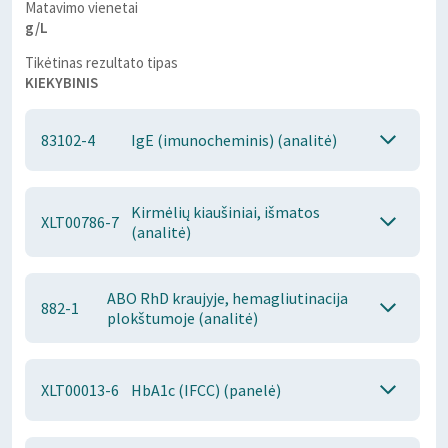
Matavimo vienetai
g/L
Tikėtinas rezultato tipas
KIEKYBINIS
83102-4
IgE (imunocheminis) (analitė)
Kirmėlių kiaušiniai, išmatos
XLT00786-7
(analitė)
ABO RhD kraujyje, hemagliutinacija
882-1
plokštumoje (analitė)
XLT00013-6
HbA1c (IFCC) (panelė)