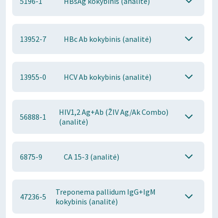
5196-1
HBsAg kokybinis (analitė)
13952-7
HBc Ab kokybinis (analitė)
13955-0
HCV Ab kokybinis (analitė)
HIV1,2 Ag+Ab (ŽIV Ag/Ak Combo)
56888-1
(analitė)
6875-9
CA 15-3 (analitė)
Treponema pallidum IgG+IgM
47236-5
kokybinis (analitė)