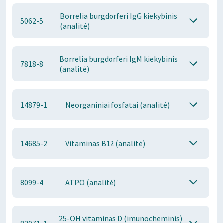
Borrelia burgdorferi IgG kiekybinis
5062-5
(analitė)
Borrelia burgdorferi IgM kiekybinis
7818-8
(analitė)
14879-1
Neorganiniai fosfatai (analitė)
14685-2
Vitaminas B12 (analitė)
8099-4
ATPO (analitė)
25-OH vitaminas D (imunocheminis)