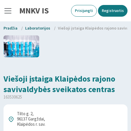
MNKV IS
Prisijungti
Registruotis
Pradžia
/
Laboratorijos
/
Viešoji įstaiga Klaipėdos rajono saviva
Viešoji įstaiga Klaipėdos rajono
savivaldybės sveikatos centras
163530625
Tilto g. 2,
96137 Gargždai,
Klaipėdos r. sav.