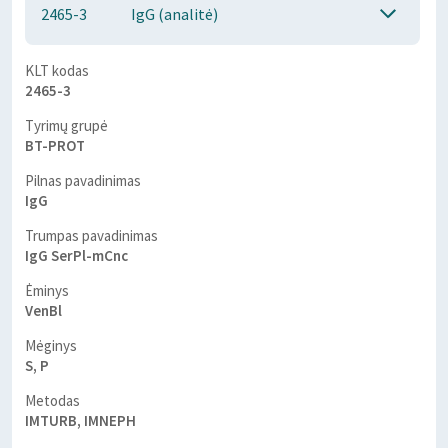
2465-3
IgG (analitė)
KLT kodas
2465-3
Tyrimų grupė
BT-PROT
Pilnas pavadinimas
IgG
Trumpas pavadinimas
IgG SerPl-mCnc
Ėminys
VenBl
Mėginys
S, P
Metodas
IMTURB, IMNEPH