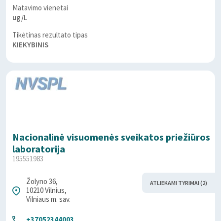
Matavimo vienetai
ug/L
Tikėtinas rezultato tipas
KIEKYBINIS
Nacionalinė visuomenės sveikatos priežiūros
laboratorija
195551983
Žolyno 36,
ATLIEKAMI TYRIMAI (2)
10210 Vilnius,
Vilniaus m. sav.
+37052344003