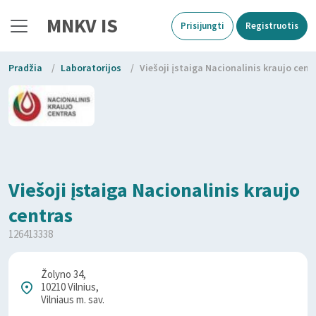
MNKV IS
Prisijungti
Registruotis
Pradžia
/
Laboratorijos
/
Viešoji įstaiga Nacionalinis kraujo cent
Viešoji įstaiga Nacionalinis kraujo
centras
126413338
Žolyno 34,
10210 Vilnius,
Vilniaus m. sav.