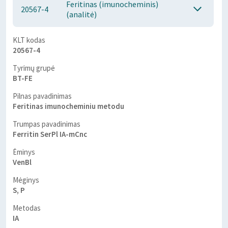
Feritinas (imunocheminis)
20567-4
(analitė)
KLT kodas
20567-4
Tyrimų grupė
BT-FE
Pilnas pavadinimas
Feritinas imunocheminiu metodu
Trumpas pavadinimas
Ferritin SerPl IA-mCnc
Ėminys
VenBl
Mėginys
S, P
Metodas
IA