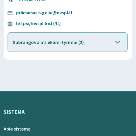
priimamasis.geliu@nvspl.lt
https://nvspl.lrv.lt/lt/
Subrangovo atliekami tyrimai (2)
SISTEMA
Apie sistemą