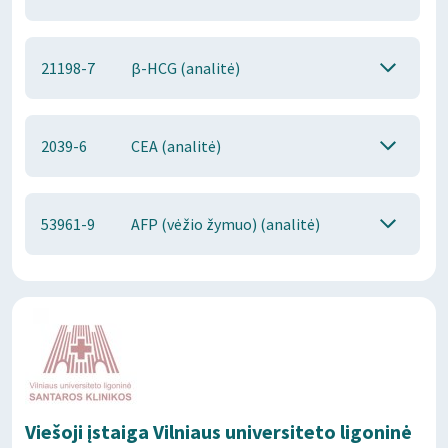
21198-7
β-HCG (analitė)
2039-6
CEA (analitė)
53961-9
AFP (vėžio žymuo) (analitė)
Viešoji įstaiga Vilniaus universiteto ligoninė