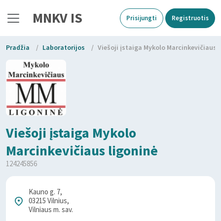
MNKV IS
Prisijungti
Registruotis
Pradžia
/
Laboratorijos
/
Viešoji įstaiga Mykolo Marcinkevičiaus 
Viešoji įstaiga Mykolo
Marcinkevičiaus ligoninė
124245856
Kauno g. 7,
03215 Vilnius,
Vilniaus m. sav.