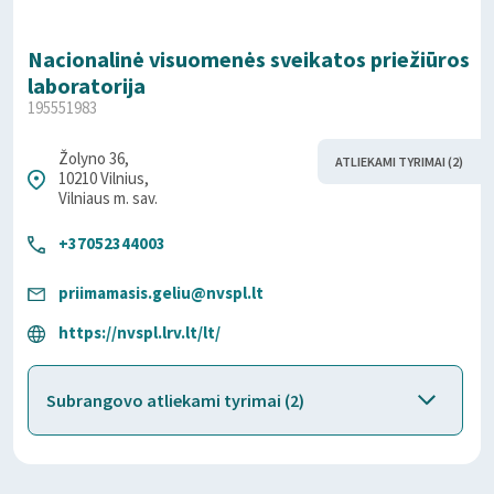
Nacionalinė visuomenės sveikatos priežiūros
laboratorija
195551983
Žolyno 36,
ATLIEKAMI TYRIMAI (2)
10210 Vilnius,
Vilniaus m. sav.
+37052344003
priimamasis.geliu@nvspl.lt
https://nvspl.lrv.lt/lt/
Subrangovo atliekami tyrimai (2)