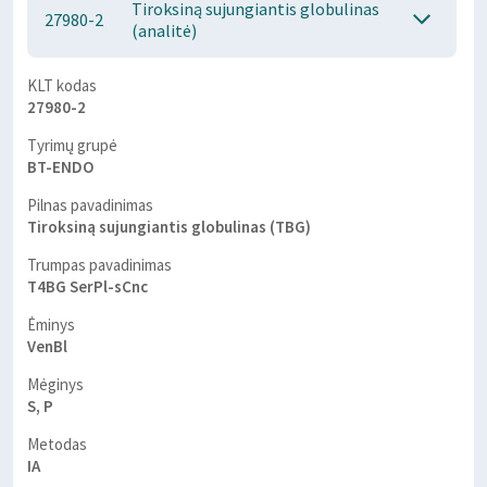
Tiroksiną sujungiantis globulinas
27980-2
(analitė)
KLT kodas
27980-2
Tyrimų grupė
BT-ENDO
Pilnas pavadinimas
Tiroksiną sujungiantis globulinas (TBG)
Trumpas pavadinimas
T4BG SerPl-sCnc
Ėminys
VenBl
Mėginys
S, P
Metodas
IA